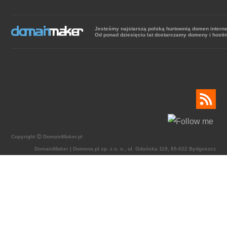
Jesteśmy najstarszą polską hurtownią domen intern
Od ponad dziesięciu lat dostarczamy domeny i hosti
Copyright Ⓒ DomainMaker.pl
DomainMaker | Domena.pl sp. z o. o., ul. Gdańska 119, 85-022 Bydgoszcz