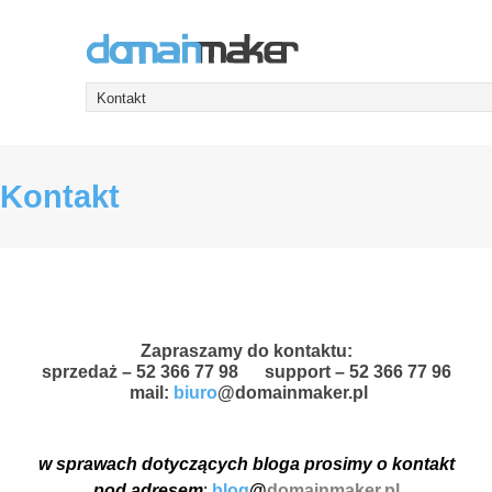
Kontakt
Zapraszamy do kontaktu:
sprzedaż – 52 366 77 98 support – 52 366 77 96
mail:
biuro
@domainmaker.pl
w sprawach dotyczących bloga prosimy o kontakt
pod adresem
:
blog
@
domainmaker.pl