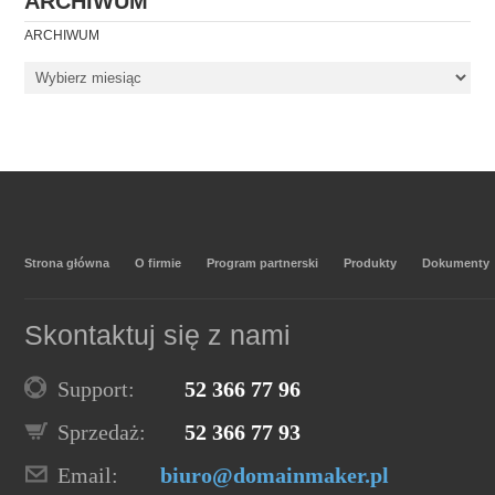
ARCHIWUM
ARCHIWUM
Strona główna
O firmie
Program partnerski
Produkty
Dokumenty
Skontaktuj się z nami
Support:
52 366 77 96
Sprzedaż:
52 366 77 93
Email:
biuro@domainmaker.pl