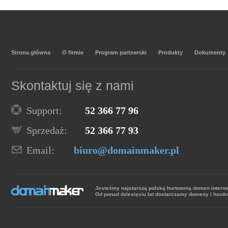
Strona główna
O firmie
Program partnerski
Produkty
Dokumenty
Skontaktuj się z nami
Support:
52 366 77 96
Sprzedaż:
52 366 77 93
Email:
biuro@domainmaker.pl
Jesteśmy najstarszą polską hurtownią domen intern
Od ponad dziesięciu lat dostarczamy domeny i hosti