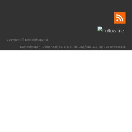
Copyright Ⓒ DomainMaker.pl
DomainMaker | Domena.pl sp. z o. o., ul. Gdańska 119, 85-022 Bydgoszcz