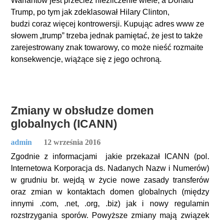
Wariantów jest przecież niezliczenie wiele, a Donald
Trump, po tym jak zdeklasował Hilary Clinton,
budzi coraz więcej kontrowersji. Kupując adres www ze
słowem „trump” trzeba jednak pamiętać, że jest to także
zarejestrowany znak towarowy, co może nieść rozmaite
konsekwencje, wiążące się z jego ochroną.
Zmiany w obsłudze domen
globalnych (ICANN)
admin
12 września 2016
Zgodnie z informacjami jakie przekazał ICANN (pol.
Internetowa Korporacja ds. Nadanych Nazw i Numerów)
w grudniu br. wejdą w życie nowe zasady transferów
oraz zmian w kontaktach domen globalnych (między
innymi .com, .net, .org, .biz) jak i nowy regulamin
rozstrzygania sporów. Powyższe zmiany mają związek