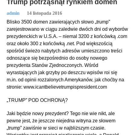
Trump potrząsnął rynkiem domen
admin
14 listopada 2016
Blisko 3500 domen zawierających słowo „trump”
zarejestrowano w ciągu zaledwie dwóch dni od wyborów
prezydenckich w U.S.A. – niemal 3200 z końcówką .com
oraz około 300 z końcówką .net. Pod większością
spośród świeżo nabytych adresów umieszczono treści
odnoszące się bezpośrednio do osoby nowego
prezydenta Stanów Zjednoczonych. Wśród
wyrastających jak grzyby po deszczu wpisów roi się
m.in. od opinii rozżalonych Amerykanów, jak choćby na
stronie: www.icantbelievetrumpispresident.com
„TRUMP” POD OCHRONĄ?
Jaki będzie nowy prezydent? Tego nie wie nikt, ale
pewne jest, że jeszcze niejedna witryna ze słowem
„trump” zawiśnie w sieci w najbliższym czasie.