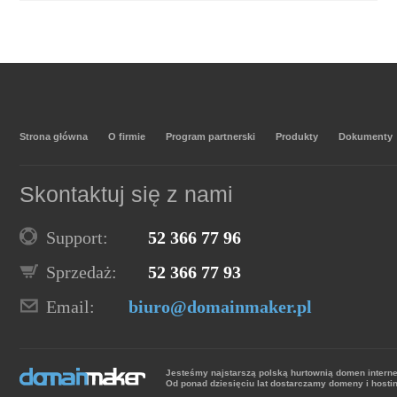
Strona główna
O firmie
Program partnerski
Produkty
Dokumenty
Skontaktuj się z nami
Support:
52 366 77 96
Sprzedaż:
52 366 77 93
Email:
biuro@domainmaker.pl
Jesteśmy najstarszą polską hurtownią domen intern
Od ponad dziesięciu lat dostarczamy domeny i hosti