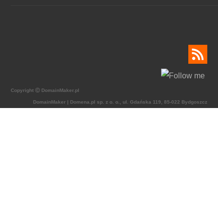
Copyright Ⓒ DomainMaker.pl
DomainMaker | Domena.pl sp. z o. o., ul. Gdańska 119, 85-022 Bydgoszcz