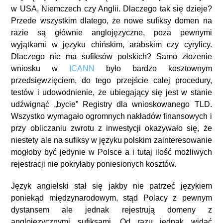
w USA, Niemczech czy Anglii. Dlaczego tak się dzieje?
Przede wszystkim dlatego, że nowe sufiksy domen na
razie są głównie anglojęzyczne, poza pewnymi
wyjątkami w języku chińskim, arabskim czy cyrylicy.
Dlaczego nie ma sufiksów polskich? Samo złożenie
wniosku w
ICANN
było bardzo kosztownym
przedsięwzięciem, do tego przejście całej procedury,
testów i udowodnienie, że ubiegający się jest w stanie
udźwignąć „bycie” Registry dla wnioskowanego TLD.
Wszystko wymagało ogromnych nakładów finansowych i
przy obliczaniu zwrotu z inwestycji okazywało się, że
niestety ale na sufiksy w języku polskim zainteresowanie
mogłoby być jedynie w Polsce a i tutaj ilość możliwych
rejestracji nie pokryłaby poniesionych kosztów.
Język angielski stał się jakby nie patrzeć językiem
poniekąd międzynarodowym, stąd Polacy z pewnym
dystansem ale jednak rejestrują domeny z
anglojęzycznymi sufiksami. Od razu jednak widać