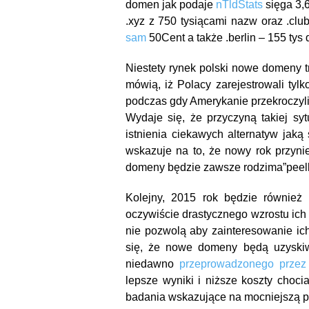
domen jak podaje
nTldStats
sięga 3,6
.xyz z 750 tysiącami nazw oraz .cl
sam
50Cent a także .berlin – 155 tys
Niestety rynek polski nowe domeny t
mówią, iż Polacy zarejestrowali ty
podczas gdy Amerykanie przekroczyli
Wydaje się, że przyczyną takiej sy
istnienia ciekawych alternatyw jak
wskazuje na to, że nowy rok przyni
domeny będzie zawsze rodzima”peel
Kolejny, 2015 rok będzie również
oczywiście drastycznego wzrostu ich
nie pozwolą aby zainteresowanie i
się, że nowe domeny będą uzyskiw
niedawno
przeprowadzonego przez
lepsze wyniki i niższe koszty choci
badania wskazujące na mocniejszą po