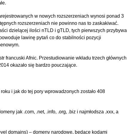
łe.
arejestrowanych w nowych rozszerzeniach wynosi ponad 3
tępnych rozszerzeniach nie powinno nas to zaskakiwać.
aści dzielącej ilości nTLD i gTLD, tych pierwszych przybywa
 powoduje lawinę pytań co do stabilności pozycji
omenowym.
str francuski Afnic. Przestudiowanie wkładu trzech głównych
2014 okazało się bardzo pouczające.
roku i jak do tej pory wprowadzonych zostało 408
eny jak .com, .net, .info, .org, .biz i najmłodsza .xxx, a
 level domains) – domeny narodowe, będące kodami