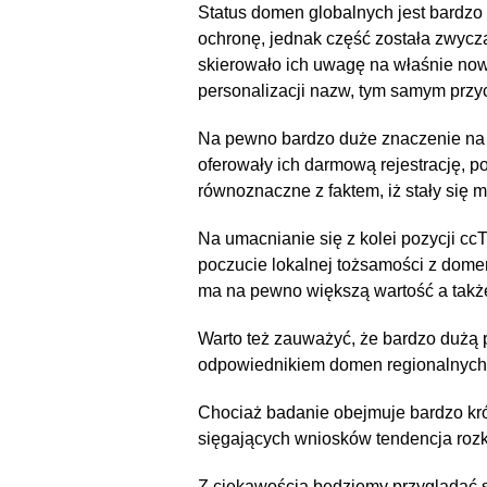
Status domen globalnych jest bardzo
ochronę, jednak część została zwycza
skierowało ich uwagę na właśnie n
personalizacji nazw, tym samym prz
Na pewno bardzo duże znaczenie na tak
oferowały ich darmową rejestrację, 
równoznaczne z faktem, iż stały się 
Na umacnianie się z kolei pozycji 
poczucie lokalnej tożsamości z dom
ma na pewno większą wartość a także
Warto też zauważyć, że bardzo duż
odpowiednikiem domen regionalnych
Chociaż badanie obejmuje bardzo kró
sięgających wniosków tendencja rozk
Z ciekawością będziemy przyglądać 