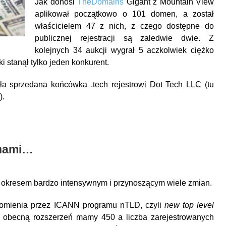
Jak donosi
TheDomains
Gigant z Mountain View
aplikował początkowo o 101 domen, a został
właścicielem 47 z nich, z czego dostępne do
publicznej rejestracji są zaledwie dwie. Z
kolejnych 34 aukcji wygrał 5 aczkolwiek ciężko
i stanął tylko jeden konkurent.
ła sprzedana końcówka .tech rejestrowi Dot Tech LLC (tu
).
 nami…
okresem bardzo intensywnym i przynoszącym wiele zmian.
chomienia przez ICANN programu nTLD, czyli
new top level
obecną rozszerzeń mamy 450 a liczba zarejestrowanych