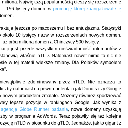
 miliona. Największą popularnością cieszy się rozszerzenie
ub – 156 tysięcy domen, w
promocję której zaangażował się
 domen.
raktuje jeszcze po macoszemu i bez entuzjazmu. Statystyki
lko około 10 tysięcy nazw w rozszerzeniach nowych domen,
 juz próg miliona domen a Chińczycy 500 tysięcy.
tuacji jest przede wszystkim nieświadomość internautów z
ą stanowią właśnie nTLD. Natomiast nawet mimo to nic nie
esie w tej materii większe zmiany. Dla Polaków symbolem
ka”.
 niewątpliwie zdominowany przez nTLD. Nie oznacza to
 liczby natomiast na pewno potentaci jak Donuts czy Google
ch nowym produktem zmalało. Możemy również spodziewać
ały lepsze pozycje w rankingach Google. Jak wynika z
 agencję Globe Runner badania
, nowe domeny uzyskują
azby w programie AdWords. Teraz pojawiły się też kolejne
zycję nTLD w stosunku do gTLD. Jednakże, jak to gigant z