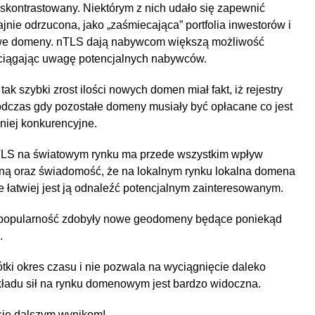
 skontrastowany. Niektórym z nich udało się zapewnić
jnie odrzucona, jako „zaśmiecająca” portfolia inwestorów i
owe domeny. nTLS dają nabywcom większą możliwość
yciągając uwagę potencjalnych nabywców.
 szybki zrost ilości nowych domen miał fakt, iż rejestry
podczas gdy pozostałe domeny musiały być opłacane co jest
mniej konkurencyjne.
ccTLS na światowym rynku ma przede wszystkim wpływ
eną oraz świadomość, że na lokalnym rynku lokalna domena
 łatwiej jest ją odnaleźć potencjalnym zainteresowanym.
ą popularność zdobyły nowe geodomeny będące poniekąd
.
tki okres czasu i nie pozwala na wyciągnięcie daleko
ładu sił na rynku domenowym jest bardzo widoczna.
się dalszym wynikom!