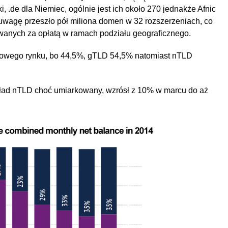
i, .de dla Niemiec, ogólnie jest ich około 270 jednakże Afnic
uwagę przeszło pół miliona domen w 32 rozszerzeniach, co
wanych za opłatą w ramach podziału geograficznego.
towego rynku, bo 44,5%, gTLD 54,5% natomiast nTLD
kład nTLD choć umiarkowany, wzrósł z 10% w marcu do aż