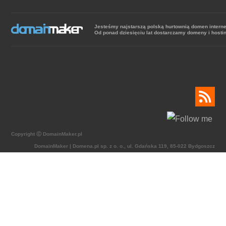
Jesteśmy najstarszą polską hurtownią domen intern
Od ponad dziesięciu lat dostarczamy domeny i hosti
Copyright Ⓒ DomainMaker.pl
DomainMaker | Domena.pl sp. z o. o., ul. Gdańska 119, 85-022 Bydgoszcz