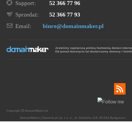
Support:
52 366 77 96
Sprzedaż:
52 366 77 93
Email:
biuro@domainmaker.pl
Jesteśmy najstarszą polską hurtownią domen intern
Od ponad dziesięciu lat dostarczamy domeny i hosti
Copyright Ⓒ DomainMaker.pl
DomainMaker | Domena.pl sp. z o. o., ul. Gdańska 119, 85-022 Bydgoszcz