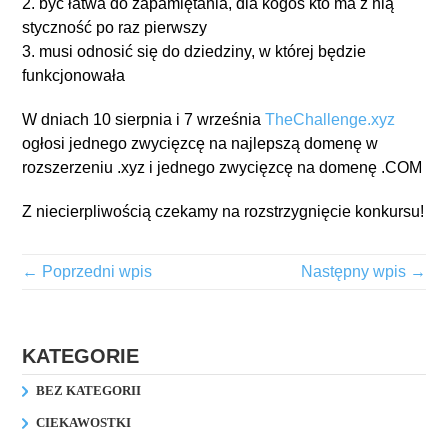
2. być łatwa do zapamiętania, dla kogoś kto ma z nią
styczność po raz pierwszy
3. musi odnosić się do dziedziny, w której będzie
funkcjonowała
W dniach 10 sierpnia i 7 września
TheChallenge.xyz
ogłosi jednego zwycięzcę na najlepszą domenę w
rozszerzeniu .xyz i jednego zwycięzcę na domenę .COM
Z niecierpliwością czekamy na rozstrzygnięcie konkursu!
← Poprzedni wpis
Następny wpis →
KATEGORIE
BEZ KATEGORII
CIEKAWOSTKI